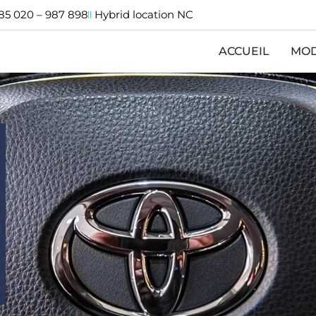
85 020
–
987 898
Hybrid location NC
ACCUEIL
MO