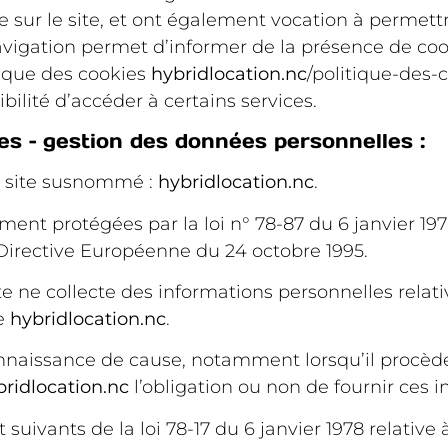
ure sur le site, et ont également vocation à permet
vigation permet d’informer de la présence de coo
tique des cookies
hybridlocation.nc
/politique-des-
bilité d’accéder à certains services.
es – gestion des données personnelles :
 le site susnommé :
hybridlocation.nc
.
nt protégées par la loi n° 78-87 du 6 janvier 1978
a Directive Européenne du 24 octobre 1995.
ite ne collecte des informations personnelles relati
te
hybridlocation.nc
.
 connaissance de cause, notamment lorsqu’il procèd
bridlocation.nc
l’obligation ou non de fournir ces i
uivants de la loi 78-17 du 6 janvier 1978 relative 