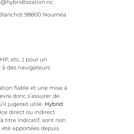
n@hybridlocation.nc
.
g Blanchot 98800 Nouméa
HP, etc…) pour un
r à des navigateurs
tion fiable et une mise à
devra donc s’assurer de
il jugerait utile.
Hybrid
ice direct ou indirect
 titre indicatif, sont non
t été apportées depuis