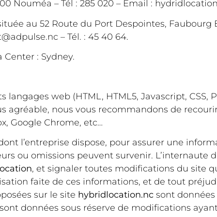
00 Nouméa – Tél : 285 020 – Email :
hydridlocatio
située au 52 Route du Port Despointes, Faubour
t@adpulse.nc
– Tél. : 45 40 64.
Center : Sydney.
ts langages web (HTML, HTML5, Javascript, CSS, P
plus agréable, nous vous recommandons de recouri
ox, Google Chrome, etc…
nt l’entreprise dispose, pour assurer une informa
rreurs ou omissions peuvent survenir. L’internaute 
ocation
, et signaler toutes modifications du site qu’
sation faite de ces informations, et de tout préjud
posées sur le site
hybridlocation.nc
sont données à
es sont données sous réserve de modifications ayan