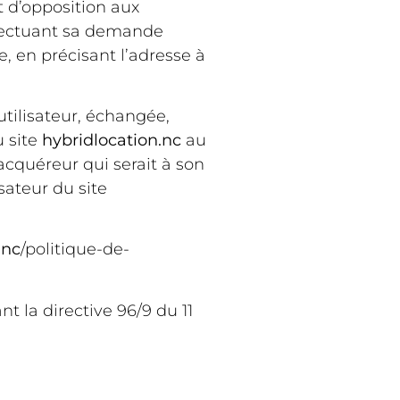
et d’opposition aux
ffectuant sa demande
e, en précisant l’adresse à
’utilisateur, échangée,
u site
hybridlocation.nc
au
 acquéreur qui serait à son
sateur du site
.nc
/politique-de-
t la directive 96/9 du 11